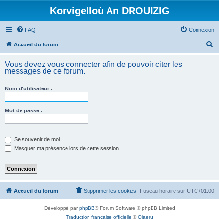
Korvigelloù An DROUIZIG
FAQ
Connexion
R
Accueil du forum
e
Vous devez vous connecter afin de pouvoir citer les
c
messages de ce forum.
h
Nom d’utilisateur :
e
r
Mot de passe :
c
h
e
Se souvenir de moi
Masquer ma présence lors de cette session
r
Accueil du forum
Supprimer les cookies
Fuseau horaire sur
UTC+01:00
Développé par
phpBB
® Forum Software © phpBB Limited
Traduction française officielle
©
Qiaeru