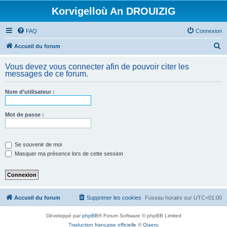
Korvigelloù An DROUIZIG
FAQ
Connexion
R
Accueil du forum
e
Vous devez vous connecter afin de pouvoir citer les
c
messages de ce forum.
h
Nom d’utilisateur :
e
r
Mot de passe :
c
h
e
Se souvenir de moi
Masquer ma présence lors de cette session
r
Accueil du forum
Supprimer les cookies
Fuseau horaire sur
UTC+01:00
Développé par
phpBB
® Forum Software © phpBB Limited
Traduction française officielle
©
Qiaeru