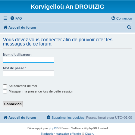
Korvigelloù An DROUIZIG
FAQ
Connexion
R
Accueil du forum
e
Vous devez vous connecter afin de pouvoir citer les
c
messages de ce forum.
h
Nom d’utilisateur :
e
r
Mot de passe :
c
h
e
Se souvenir de moi
Masquer ma présence lors de cette session
r
Accueil du forum
Supprimer les cookies
Fuseau horaire sur
UTC+01:00
Développé par
phpBB
® Forum Software © phpBB Limited
Traduction française officielle
©
Qiaeru