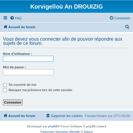
Korvigelloù An DROUIZIG
FAQ
Connexion
R
Accueil du forum
e
Vous devez vous connecter afin de pouvoir répondre aux
c
sujets de ce forum.
h
Nom d’utilisateur :
e
r
Mot de passe :
c
h
e
Se souvenir de moi
Masquer ma présence lors de cette session
r
Accueil du forum
Supprimer les cookies
Fuseau horaire sur
UTC+01:00
Développé par
phpBB
® Forum Software © phpBB Limited
Traduction française officielle
©
Qiaeru