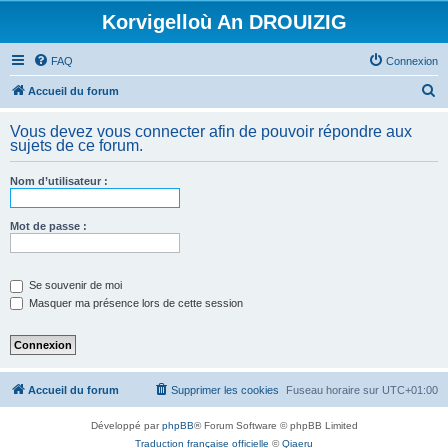
Korvigelloù An DROUIZIG
FAQ
Connexion
R
Accueil du forum
e
Vous devez vous connecter afin de pouvoir répondre aux
c
sujets de ce forum.
h
Nom d’utilisateur :
e
r
Mot de passe :
c
h
e
Se souvenir de moi
Masquer ma présence lors de cette session
r
Accueil du forum
Supprimer les cookies
Fuseau horaire sur
UTC+01:00
Développé par
phpBB
® Forum Software © phpBB Limited
Traduction française officielle
©
Qiaeru