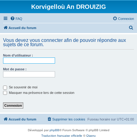
Korvigelloù An DROUIZIG
FAQ
Connexion
R
Accueil du forum
e
Vous devez vous connecter afin de pouvoir répondre aux
c
sujets de ce forum.
h
Nom d’utilisateur :
e
r
Mot de passe :
c
h
e
Se souvenir de moi
Masquer ma présence lors de cette session
r
Accueil du forum
Supprimer les cookies
Fuseau horaire sur
UTC+01:00
Développé par
phpBB
® Forum Software © phpBB Limited
Traduction française officielle
©
Qiaeru