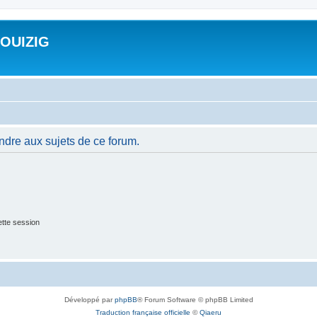
ROUIZIG
ndre aux sujets de ce forum.
tte session
Développé par
phpBB
® Forum Software © phpBB Limited
Traduction française officielle
©
Qiaeru