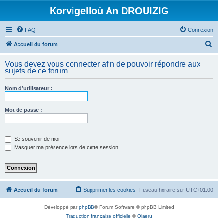
Korvigelloù An DROUIZIG
FAQ
Connexion
R
Accueil du forum
e
Vous devez vous connecter afin de pouvoir répondre aux
c
sujets de ce forum.
h
Nom d’utilisateur :
e
r
Mot de passe :
c
h
e
Se souvenir de moi
Masquer ma présence lors de cette session
r
Accueil du forum
Supprimer les cookies
Fuseau horaire sur
UTC+01:00
Développé par
phpBB
® Forum Software © phpBB Limited
Traduction française officielle
©
Qiaeru