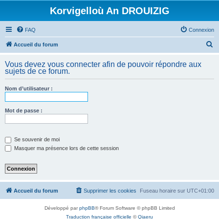
Korvigelloù An DROUIZIG
FAQ
Connexion
R
Accueil du forum
e
Vous devez vous connecter afin de pouvoir répondre aux
c
sujets de ce forum.
h
Nom d’utilisateur :
e
r
Mot de passe :
c
h
e
Se souvenir de moi
Masquer ma présence lors de cette session
r
Accueil du forum
Supprimer les cookies
Fuseau horaire sur
UTC+01:00
Développé par
phpBB
® Forum Software © phpBB Limited
Traduction française officielle
©
Qiaeru