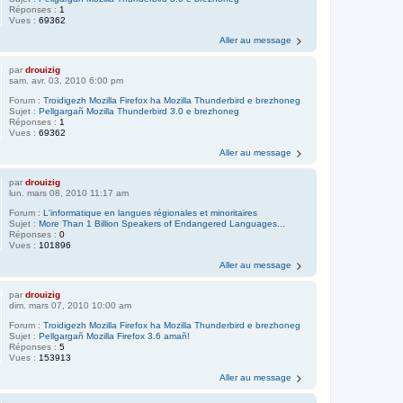
Réponses :
1
Vues :
69362
Aller au message
par
drouizig
sam. avr. 03, 2010 6:00 pm
Forum :
Troidigezh Mozilla Firefox ha Mozilla Thunderbird e brezhoneg
Sujet :
Pellgargañ Mozilla Thunderbird 3.0 e brezhoneg
Réponses :
1
Vues :
69362
Aller au message
par
drouizig
lun. mars 08, 2010 11:17 am
Forum :
L'informatique en langues régionales et minoritaires
Sujet :
More Than 1 Billion Speakers of Endangered Languages...
Réponses :
0
Vues :
101896
Aller au message
par
drouizig
dim. mars 07, 2010 10:00 am
Forum :
Troidigezh Mozilla Firefox ha Mozilla Thunderbird e brezhoneg
Sujet :
Pellgargañ Mozilla Firefox 3.6 amañ!
Réponses :
5
Vues :
153913
Aller au message