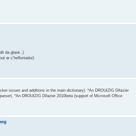
dit da glask..)
ut ar c’hefluniadur)
ker issues and additions in the main dictionary). *An DROUIZIG Difazier
n parser). *An DROUIZIG Difazier 2010beta (support of Microsoft Office
neg