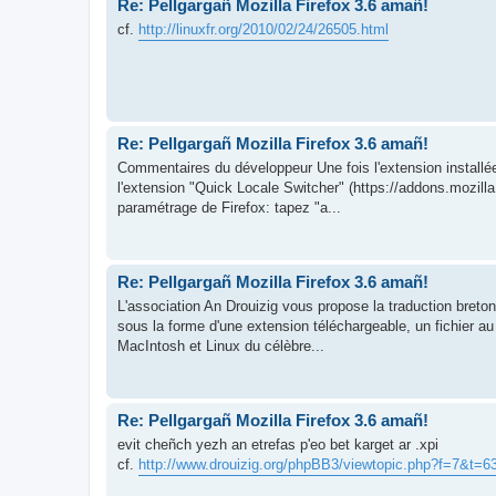
Re: Pellgargañ Mozilla Firefox 3.6 amañ!
cf.
http://linuxfr.org/2010/02/24/26505.html
Re: Pellgargañ Mozilla Firefox 3.6 amañ!
Commentaires du développeur Une fois l'extension installée, i
l'extension "Quick Locale Switcher" (https://addons.mozill
paramétrage de Firefox: tapez "a...
Re: Pellgargañ Mozilla Firefox 3.6 amañ!
L'association An Drouizig vous propose la traduction bretonn
sous la forme d'une extension téléchargeable, un fichier au
MacIntosh et Linux du célèbre...
Re: Pellgargañ Mozilla Firefox 3.6 amañ!
evit cheñch yezh an etrefas p'eo bet karget ar .xpi
cf.
http://www.drouizig.org/phpBB3/viewtopic.php?f=7&t=6