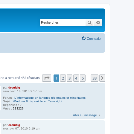
Rechercher
Recherche avancé
Connexion
Page
1
sur
33
1
2
3
4
5
33
Suivant
he a retourné 484 résultats
…
par
drouizig
sam. févr. 16, 2013 9:17 pm
Forum :
L'informatique en langues régionales et minoritaires
Sujet :
Windows 8 disponible en Tamazight
Réponses :
0
Vues :
213229
Aller au message
par
drouizig
mer. avr. 07, 2010 9:19 am