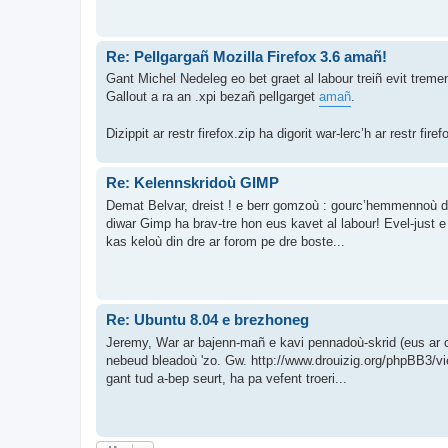
Re: Pellgargañ Mozilla Firefox 3.6 amañ!
Gant Michel Nedeleg eo bet graet al labour treiñ evit trem
Gallout a ra an .xpi bezañ pellgarget
amañ
.
Dizippit ar restr firefox.zip ha digorit war-lerc’h ar restr fi
Re: Kelennskridoù GIMP
Demat Belvar, dreist ! e berr gomzoù : gourc’hemmennoù dit
diwar Gimp ha brav-tre hon eus kavet al labour! Evel-just e
kas keloù din dre ar forom pe dre boste...
Re: Ubuntu 8.04 e brezhoneg
Jeremy, War ar bajenn-mañ e kavi pennadoù-skrid (eus ar c'
nebeud bleadoù 'zo. Gw. http://www.drouizig.org/phpBB3/v
gant tud a-bep seurt, ha pa vefent troeri...