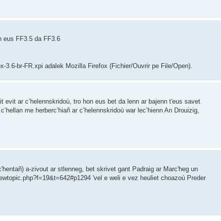
en eus FF3.5 da FF3.6
refox-3.6-br-FR.xpi adalek Mozilla Firefox (Fichier/Ouvrir pe File/Open).
 evit ar c’helennskridoù, tro hon eus bet da lenn ar bajenn t'eus savet
 c’hellan me herberc’hiañ ar c’helennskridoù war lec’hienn An Drouizig,
hentañ) a-zivout ar stlenneg, bet skrivet gant Padraig ar Marc'heg un
iewtopic.php?f=19&t=642#p1294 'vel e weli e vez heuliet choazoù Preder