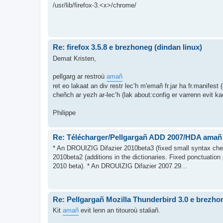
/usr/lib/firefox-3.<x>/chrome/
Re: firefox 3.5.8 e brezhoneg (dindan linux)
Demat Kristen,
pellgarg ar restroù
amañ
ret eo lakaat an div restr lec’h m'emañ fr.jar ha fr.manifest (
cheñch ar yezh ar-lec’h (lak about:config er varrenn evit kao
Philippe
Re: Télécharger/Pellgargañ ADD 2007/HDA amañ
* An DROUIZIG Difazier 2010beta3 (fixed small syntax chec
2010beta2 (additions in the dictionaries. Fixed ponctuatio
2010 beta). * An DROUIZIG Difazier 2007.29...
Re: Pellgargañ Mozilla Thunderbird 3.0 e brezho
Kit
amañ
evit lenn an titouroù staliañ.