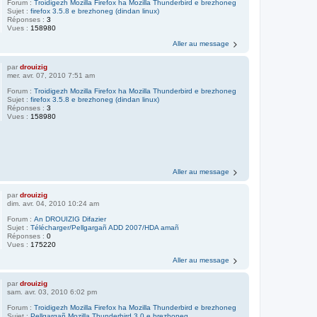
Forum :
Troidigezh Mozilla Firefox ha Mozilla Thunderbird e brezhoneg
Sujet :
firefox 3.5.8 e brezhoneg (dindan linux)
Réponses :
3
Vues :
158980
Aller au message
par
drouizig
mer. avr. 07, 2010 7:51 am
Forum :
Troidigezh Mozilla Firefox ha Mozilla Thunderbird e brezhoneg
Sujet :
firefox 3.5.8 e brezhoneg (dindan linux)
Réponses :
3
Vues :
158980
Aller au message
par
drouizig
dim. avr. 04, 2010 10:24 am
Forum :
An DROUIZIG Difazier
Sujet :
Télécharger/Pellgargañ ADD 2007/HDA amañ
Réponses :
0
Vues :
175220
Aller au message
par
drouizig
sam. avr. 03, 2010 6:02 pm
Forum :
Troidigezh Mozilla Firefox ha Mozilla Thunderbird e brezhoneg
Sujet :
Pellgargañ Mozilla Thunderbird 3.0 e brezhoneg