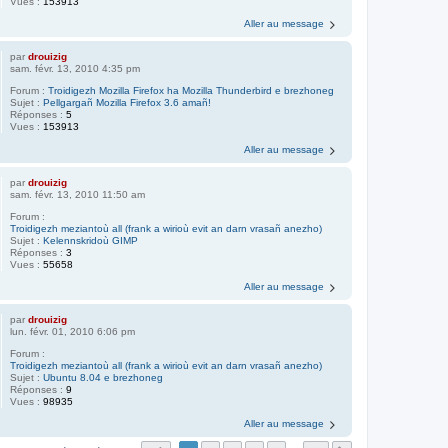
Vues :
153913
Aller au message
par
drouizig
sam. févr. 13, 2010 4:35 pm
Forum :
Troidigezh Mozilla Firefox ha Mozilla Thunderbird e brezhoneg
Sujet :
Pellgargañ Mozilla Firefox 3.6 amañ!
Réponses :
5
Vues :
153913
Aller au message
par
drouizig
sam. févr. 13, 2010 11:50 am
Forum :
Troidigezh meziantoù all (frank a wirioù evit an darn vrasañ anezho)
Sujet :
Kelennskridoù GIMP
Réponses :
3
Vues :
55658
Aller au message
par
drouizig
lun. févr. 01, 2010 6:06 pm
Forum :
Troidigezh meziantoù all (frank a wirioù evit an darn vrasañ anezho)
Sujet :
Ubuntu 8.04 e brezhoneg
Réponses :
9
Vues :
98935
Aller au message