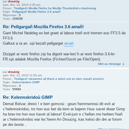
par
drouizig
sam. févr. 13, 2010 4:35 pm
Forum :
Troidigezh Mozilla Firefox ha Mozilla Thunderbird e brezhoneg
Sujet :
Pellgargañ Mozilla Firefox 3.6 amañ!
Réponses :
5
Vues :
154039
Re: Pellgargañ Mozilla Firefox 3.6 amañ!
Gant Michel Nedeleg eo bet graet al labour treiñ evit tremen eus FF3.5 da
FF3.6
Gallout a ra an .xpi bezañ pellgarget
amañ
.
Dizippit ar restr firefox.zip ha digorit war-lerc’h ar restr firefox-3.6-br-
FR.xpi adalek Mozilla Firefox (Fichier/Ouvrir pe File/Open).
Aller au message
par
drouizig
sam. févr. 13, 2010 11:50 am
Forum :
Troidigezh meziantoù all (frank a wirioù evit an darn vrasañ anezho)
Sujet :
Kelennskridoù GIMP
Réponses :
3
Vues :
55684
Re: Kelennskridoù GIMP
Demat Belvar, dreist ! e berr gomzoù : gourc’hemmennoù dit evit ar
c’helennskridoù, tro hon eus bet da lenn ar bajenn t'eus savet diwar Gimp
ha brav-tre hon eus kavet al labour! Evel-just e c’hellan me herberc’hiañ
ar c’helennskridoù war lec’hienn An Drouizig, kas keloù din dre ar forom
pe dre boste...