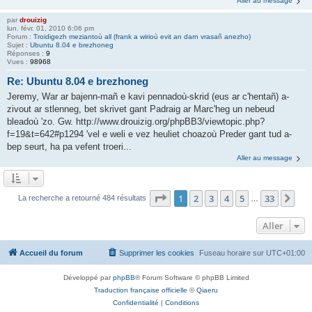
Aller au message
par
drouizig
lun. févr. 01, 2010 6:06 pm
Forum :
Troidigezh meziantoù all (frank a wirioù evit an darn vrasañ anezho)
Sujet :
Ubuntu 8.04 e brezhoneg
Réponses :
9
Vues :
98968
Re: Ubuntu 8.04 e brezhoneg
Jeremy, War ar bajenn-mañ e kavi pennadoù-skrid (eus ar c'hentañ) a-
zivout ar stlenneg, bet skrivet gant Padraig ar Marc'heg un nebeud
bleadoù 'zo. Gw. http://www.drouizig.org/phpBB3/viewtopic.php?
f=19&t=642#p1294 'vel e weli e vez heuliet choazoù Preder gant tud a-
bep seurt, ha pa vefent troeri...
Aller au message
Page
1
sur
33
1
2
3
4
5
33
Sui
La recherche a retourné 484 résultats
…
Aller
Accueil du forum
Supprimer les cookies
Fuseau horaire sur
UTC+01:00
Développé par
phpBB
® Forum Software © phpBB Limited
Traduction française officielle
©
Qiaeru
Confidentialité
|
Conditions