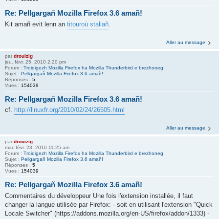
Re: Pellgargañ Mozilla Firefox 3.6 amañ!
Kit amañ evit lenn an
titouroù staliañ
.
Aller au message
par
drouizig
jeu. févr. 25, 2010 2:20 pm
Forum :
Troidigezh Mozilla Firefox ha Mozilla Thunderbird e brezhoneg
Sujet :
Pellgargañ Mozilla Firefox 3.6 amañ!
Réponses :
5
Vues :
154039
Re: Pellgargañ Mozilla Firefox 3.6 amañ!
cf.
http://linuxfr.org/2010/02/24/26505.html
Aller au message
par
drouizig
mar. févr. 23, 2010 11:25 am
Forum :
Troidigezh Mozilla Firefox ha Mozilla Thunderbird e brezhoneg
Sujet :
Pellgargañ Mozilla Firefox 3.6 amañ!
Réponses :
5
Vues :
154039
Re: Pellgargañ Mozilla Firefox 3.6 amañ!
Commentaires du développeur Une fois l'extension installée, il faut
changer la langue utilisée par Firefox: - soit en utilisant l'extension "Quick
Locale Switcher" (https://addons.mozilla.org/en-US/firefox/addon/1333) -