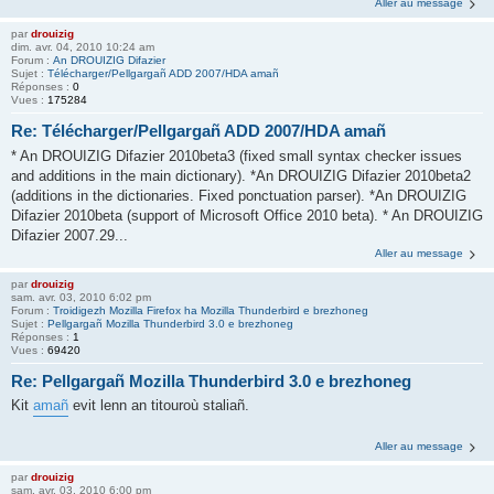
Aller au message
par
drouizig
dim. avr. 04, 2010 10:24 am
Forum :
An DROUIZIG Difazier
Sujet :
Télécharger/Pellgargañ ADD 2007/HDA amañ
Réponses :
0
Vues :
175284
Re: Télécharger/Pellgargañ ADD 2007/HDA amañ
* An DROUIZIG Difazier 2010beta3 (fixed small syntax checker issues
and additions in the main dictionary). *An DROUIZIG Difazier 2010beta2
(additions in the dictionaries. Fixed ponctuation parser). *An DROUIZIG
Difazier 2010beta (support of Microsoft Office 2010 beta). * An DROUIZIG
Difazier 2007.29...
Aller au message
par
drouizig
sam. avr. 03, 2010 6:02 pm
Forum :
Troidigezh Mozilla Firefox ha Mozilla Thunderbird e brezhoneg
Sujet :
Pellgargañ Mozilla Thunderbird 3.0 e brezhoneg
Réponses :
1
Vues :
69420
Re: Pellgargañ Mozilla Thunderbird 3.0 e brezhoneg
Kit
amañ
evit lenn an titouroù staliañ.
Aller au message
par
drouizig
sam. avr. 03, 2010 6:00 pm