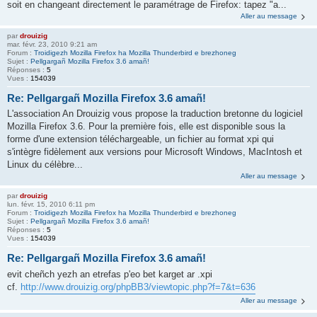
soit en changeant directement le paramétrage de Firefox: tapez "a...
Aller au message
par
drouizig
mar. févr. 23, 2010 9:21 am
Forum :
Troidigezh Mozilla Firefox ha Mozilla Thunderbird e brezhoneg
Sujet :
Pellgargañ Mozilla Firefox 3.6 amañ!
Réponses :
5
Vues :
154039
Re: Pellgargañ Mozilla Firefox 3.6 amañ!
L'association An Drouizig vous propose la traduction bretonne du logiciel
Mozilla Firefox 3.6. Pour la première fois, elle est disponible sous la
forme d'une extension téléchargeable, un fichier au format xpi qui
s'intègre fidèlement aux versions pour Microsoft Windows, MacIntosh et
Linux du célèbre...
Aller au message
par
drouizig
lun. févr. 15, 2010 6:11 pm
Forum :
Troidigezh Mozilla Firefox ha Mozilla Thunderbird e brezhoneg
Sujet :
Pellgargañ Mozilla Firefox 3.6 amañ!
Réponses :
5
Vues :
154039
Re: Pellgargañ Mozilla Firefox 3.6 amañ!
evit cheñch yezh an etrefas p'eo bet karget ar .xpi
cf.
http://www.drouizig.org/phpBB3/viewtopic.php?f=7&t=636
Aller au message