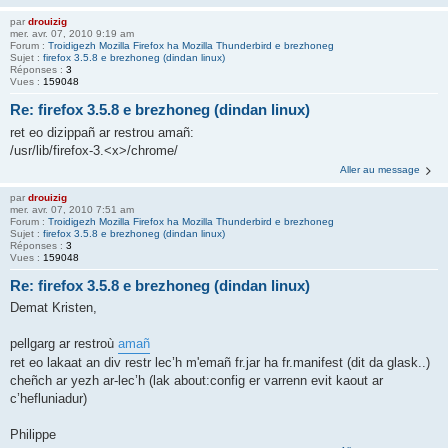
par
drouizig
mer. avr. 07, 2010 9:19 am
Forum :
Troidigezh Mozilla Firefox ha Mozilla Thunderbird e brezhoneg
Sujet :
firefox 3.5.8 e brezhoneg (dindan linux)
Réponses :
3
Vues :
159048
Re: firefox 3.5.8 e brezhoneg (dindan linux)
ret eo dizippañ ar restrou amañ:
/usr/lib/firefox-3.<x>/chrome/
Aller au message
par
drouizig
mer. avr. 07, 2010 7:51 am
Forum :
Troidigezh Mozilla Firefox ha Mozilla Thunderbird e brezhoneg
Sujet :
firefox 3.5.8 e brezhoneg (dindan linux)
Réponses :
3
Vues :
159048
Re: firefox 3.5.8 e brezhoneg (dindan linux)
Demat Kristen,
pellgarg ar restroù
amañ
ret eo lakaat an div restr lec’h m'emañ fr.jar ha fr.manifest (dit da glask..)
cheñch ar yezh ar-lec’h (lak about:config er varrenn evit kaout ar
c’hefluniadur)
Philippe