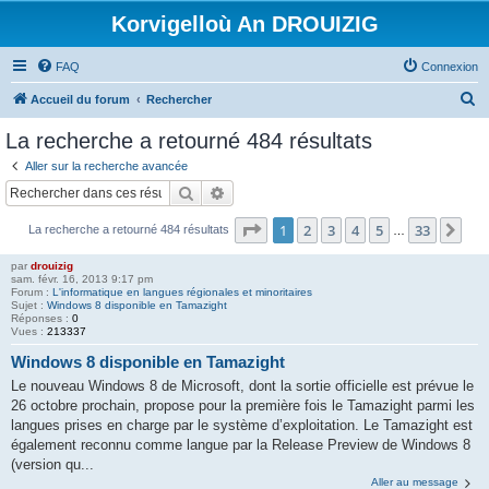
Korvigelloù An DROUIZIG
FAQ
Connexion
R
Accueil du forum
Rechercher
e
La recherche a retourné 484 résultats
c
Aller sur la recherche avancée
h
Rechercher
Recherche avancée
e
Page
1
sur
33
1
2
3
4
5
33
Sui
La recherche a retourné 484 résultats
r
…
c
par
drouizig
sam. févr. 16, 2013 9:17 pm
h
Forum :
L'informatique en langues régionales et minoritaires
Sujet :
Windows 8 disponible en Tamazight
e
Réponses :
0
Vues :
213337
r
Windows 8 disponible en Tamazight
Le nouveau Windows 8 de Microsoft, dont la sortie officielle est prévue le
26 octobre prochain, propose pour la première fois le Tamazight parmi les
langues prises en charge par le système d’exploitation. Le Tamazight est
également reconnu comme langue par la Release Preview de Windows 8
(version qu...
Aller au message