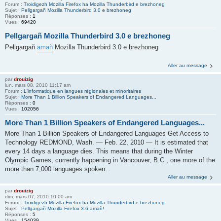
Forum :
Troidigezh Mozilla Firefox ha Mozilla Thunderbird e brezhoneg
Sujet :
Pellgargañ Mozilla Thunderbird 3.0 e brezhoneg
Réponses :
1
Vues :
69420
Pellgargañ Mozilla Thunderbird 3.0 e brezhoneg
Pellgargañ
amañ
Mozilla Thunderbird 3.0 e brezhoneg
Aller au message
par
drouizig
lun. mars 08, 2010 11:17 am
Forum :
L'informatique en langues régionales et minoritaires
Sujet :
More Than 1 Billion Speakers of Endangered Languages...
Réponses :
0
Vues :
102056
More Than 1 Billion Speakers of Endangered Languages...
More Than 1 Billion Speakers of Endangered Languages Get Access to
Technology REDMOND, Wash. — Feb. 22, 2010 — It is estimated that
every 14 days a language dies. This means that during the Winter
Olympic Games, currently happening in Vancouver, B.C., one more of the
more than 7,000 languages spoken...
Aller au message
par
drouizig
dim. mars 07, 2010 10:00 am
Forum :
Troidigezh Mozilla Firefox ha Mozilla Thunderbird e brezhoneg
Sujet :
Pellgargañ Mozilla Firefox 3.6 amañ!
Réponses :
5
Vues :
154039