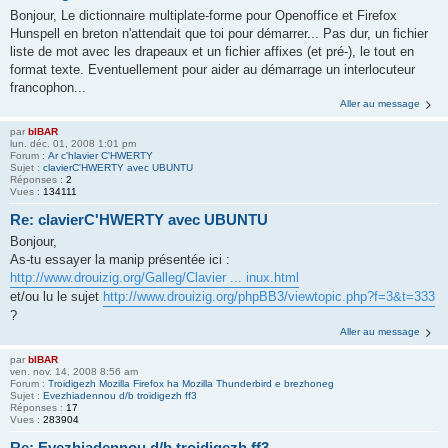
Bonjour, Le dictionnaire multiplate-forme pour Openoffice et Firefox
Hunspell en breton n'attendait que toi pour démarrer... Pas dur, un fichier
liste de mot avec les drapeaux et un fichier affixes (et pré-), le tout en
format texte. Eventuellement pour aider au démarrage un interlocuteur
francophon...
Aller au message
par
bIBAR
lun. déc. 01, 2008 1:01 pm
Forum :
Ar c'hlavier C'HWERTY
Sujet :
clavierC'HWERTY avec UBUNTU
Réponses :
2
Vues :
134111
Re: clavierC'HWERTY avec UBUNTU
Bonjour,
As-tu essayer la manip présentée ici :
http://www.drouizig.org/Galleg/Clavier ... inux.html
et/ou lu le sujet
http://www.drouizig.org/phpBB3/viewtopic.php?f=3&t=333
?
Aller au message
par
bIBAR
ven. nov. 14, 2008 8:56 am
Forum :
Troidigezh Mozilla Firefox ha Mozilla Thunderbird e brezhoneg
Sujet :
Evezhiadennou d/b troidigezh ff3
Réponses :
17
Vues :
283904
Re: Evezhiadennou d/b troidigezh ff3