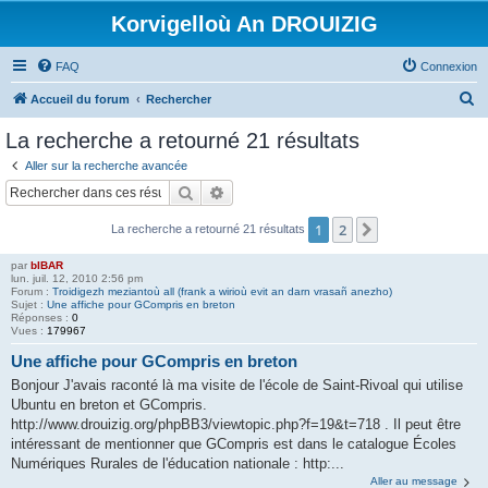
Korvigelloù An DROUIZIG
FAQ
Connexion
R
Accueil du forum
Rechercher
e
La recherche a retourné 21 résultats
c
Aller sur la recherche avancée
h
Rechercher
Recherche avancée
e
1
2
Suivant
La recherche a retourné 21 résultats
r
c
par
bIBAR
lun. juil. 12, 2010 2:56 pm
h
Forum :
Troidigezh meziantoù all (frank a wirioù evit an darn vrasañ anezho)
Sujet :
Une affiche pour GCompris en breton
e
Réponses :
0
Vues :
179967
r
Une affiche pour GCompris en breton
Bonjour J'avais raconté là ma visite de l'école de Saint-Rivoal qui utilise
Ubuntu en breton et GCompris.
http://www.drouizig.org/phpBB3/viewtopic.php?f=19&t=718 . Il peut être
intéressant de mentionner que GCompris est dans le catalogue Écoles
Numériques Rurales de l'éducation nationale : http:...
Aller au message