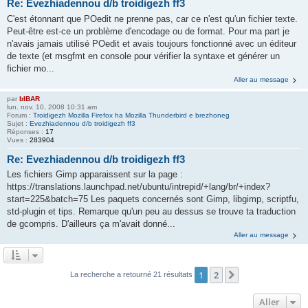
Re: Evezhiadennou d/b troidigezh ff3
C'est étonnant que POedit ne prenne pas, car ce n'est qu'un fichier texte.
Peut-être est-ce un problème d'encodage ou de format. Pour ma part je
n'avais jamais utilisé POedit et avais toujours fonctionné avec un éditeur
de texte (et msgfmt en console pour vérifier la syntaxe et générer un
fichier mo...
Aller au message
par
bIBAR
lun. nov. 10, 2008 10:31 am
Forum :
Troidigezh Mozilla Firefox ha Mozilla Thunderbird e brezhoneg
Sujet :
Evezhiadennou d/b troidigezh ff3
Réponses :
17
Vues :
283904
Re: Evezhiadennou d/b troidigezh ff3
Les fichiers Gimp apparaissent sur la page :
https://translations.launchpad.net/ubuntu/intrepid/+lang/br/+index?
start=225&batch=75 Les paquets concernés sont Gimp, libgimp, scriptfu,
std-plugin et tips. Remarque qu'un peu au dessus se trouve ta traduction
de gcompris. D'ailleurs ça m'avait donné...
Aller au message
1
2
Suivant
La recherche a retourné 21 résultats
Aller