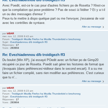
Avec Poedit, est-ce le cas pour d'autres fichiers po de Rosetta ? N'est-ce
que la compilation qui pose problème ? Pas de souci à l'éditer ? Et y a t-il
un ou des messages d'erreur ?
Peux-tu le mettre à dispo quelque part ou me l'envoyer, j'essaierai de voir
avec les contrôles de syntaxe.
Aller au message
par
bIBAR
mer. nov. 12, 2008 8:43 am
Forum :
Troidigezh Mozilla Firefox ha Mozilla Thunderbird e brezhoneg
Sujet :
Evezhiadennou d/b troidigezh ff3
Réponses :
17
Vues :
283904
Re: Evezhiadennou d/b troidigezh ff3
Du boulot (Win XP), j'ai essayé POedit avec un fichier po de Gimp20
récupéré ce jour de Rosetta. Poedit sait gérer les histoires de format que
j'évoquais (dans préférences>éditeur dans le second encart). Il a su me
faire un fichier compilé, sans rien modifier aux préférences. C'est curieux
que tu n'...
Aller au message
par
bIBAR
mer. nov. 12, 2008 6:23 am
Forum :
Troidigezh Mozilla Firefox ha Mozilla Thunderbird e brezhoneg
Sujet :
Evezhiadennou d/b troidigezh ff3
Réponses :
17
Vues :
283904