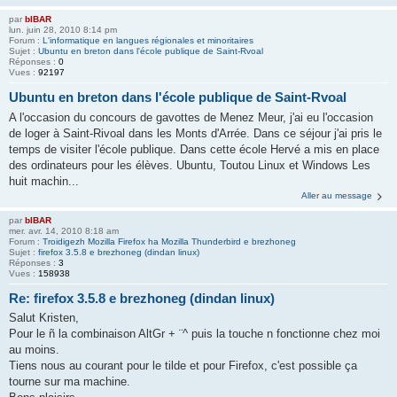
par
bIBAR
lun. juin 28, 2010 8:14 pm
Forum :
L'informatique en langues régionales et minoritaires
Sujet :
Ubuntu en breton dans l'école publique de Saint-Rvoal
Réponses :
0
Vues :
92197
Ubuntu en breton dans l'école publique de Saint-Rvoal
A l'occasion du concours de gavottes de Menez Meur, j'ai eu l'occasion
de loger à Saint-Rivoal dans les Monts d'Arrée. Dans ce séjour j'ai pris le
temps de visiter l'école publique. Dans cette école Hervé a mis en place
des ordinateurs pour les élèves. Ubuntu, Toutou Linux et Windows Les
huit machin...
Aller au message
par
bIBAR
mer. avr. 14, 2010 8:18 am
Forum :
Troidigezh Mozilla Firefox ha Mozilla Thunderbird e brezhoneg
Sujet :
firefox 3.5.8 e brezhoneg (dindan linux)
Réponses :
3
Vues :
158938
Re: firefox 3.5.8 e brezhoneg (dindan linux)
Salut Kristen,
Pour le ñ la combinaison AltGr + ¨^ puis la touche n fonctionne chez moi
au moins.
Tiens nous au courant pour le tilde et pour Firefox, c'est possible ça
tourne sur ma machine.