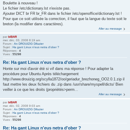
Boulette à nouveau !
Le fichier /etc/dictionary.lst n'existe pas.
Ajouter DICT br FR br_FR dans le fichier /etc/openoffice/dictionary.lst !
Pour que ce soit utilisée la correction, il faut que la langue du texte soit le
breton (la modifier dans caractères).
Aller au message
par
bIBAR
mer. déc. 03, 2008 8:19 am
Forum :
An DROUIZIG Difazier
Sujet :
Ha gant Linux n'eus netra d'ober ?
Réponses :
4
Vues :
55298
Re: Ha gant Linux n'eus netra d'ober ?
Honte sur moi d'avoir été si vif dans ma réponse ! Pour adapter la
procédure pour Ubuntu Après téléchargement
http://www.drouizig.org/scylla1872/oo/geriadur_brezhoneg_OO2.0.1.zip il
faut mettre les deux fichiers du .zip dans /usr/share/myspell/dicts/ Bien
veiller à ce que les droits (propriétés>perm...
Aller au message
par
bIBAR
mar. déc. 02, 2008 9:03 am
Forum :
An DROUIZIG Difazier
Sujet :
Ha gant Linux n'eus netra d'ober ?
Réponses :
4
Vues :
55298
Re: Ha gant Linux n'eus netra d'ober ?