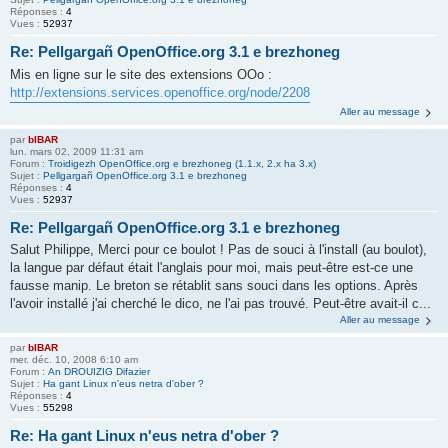
Réponses :
4
Vues :
52937
Re: Pellgargañ OpenOffice.org 3.1 e brezhoneg
Mis en ligne sur le site des extensions OOo :
http://extensions.services.openoffice.org/node/2208
Aller au message
par
bIBAR
lun. mars 02, 2009 11:31 am
Forum :
Troidigezh OpenOffice.org e brezhoneg (1.1.x, 2.x ha 3.x)
Sujet :
Pellgargañ OpenOffice.org 3.1 e brezhoneg
Réponses :
4
Vues :
52937
Re: Pellgargañ OpenOffice.org 3.1 e brezhoneg
Salut Philippe, Merci pour ce boulot ! Pas de souci à l'install (au boulot),
la langue par défaut était l'anglais pour moi, mais peut-être est-ce une
fausse manip. Le breton se rétablit sans souci dans les options. Après
l'avoir installé j'ai cherché le dico, ne l'ai pas trouvé. Peut-être avait-il c...
Aller au message
par
bIBAR
mer. déc. 10, 2008 6:10 am
Forum :
An DROUIZIG Difazier
Sujet :
Ha gant Linux n'eus netra d'ober ?
Réponses :
4
Vues :
55298
Re: Ha gant Linux n'eus netra d'ober ?