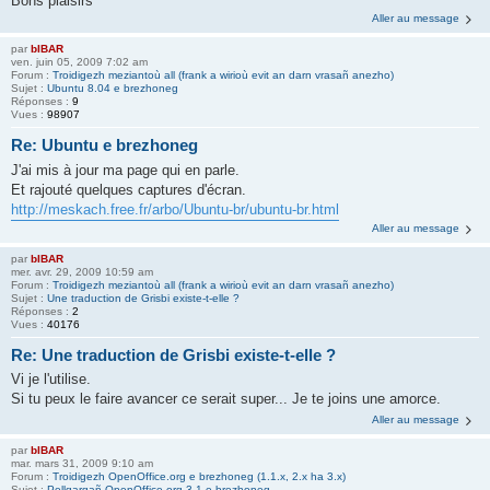
Bons plaisirs
Aller au message
par
bIBAR
ven. juin 05, 2009 7:02 am
Forum :
Troidigezh meziantoù all (frank a wirioù evit an darn vrasañ anezho)
Sujet :
Ubuntu 8.04 e brezhoneg
Réponses :
9
Vues :
98907
Re: Ubuntu e brezhoneg
J'ai mis à jour ma page qui en parle.
Et rajouté quelques captures d'écran.
http://meskach.free.fr/arbo/Ubuntu-br/ubuntu-br.html
Aller au message
par
bIBAR
mer. avr. 29, 2009 10:59 am
Forum :
Troidigezh meziantoù all (frank a wirioù evit an darn vrasañ anezho)
Sujet :
Une traduction de Grisbi existe-t-elle ?
Réponses :
2
Vues :
40176
Re: Une traduction de Grisbi existe-t-elle ?
Vi je l'utilise.
Si tu peux le faire avancer ce serait super... Je te joins une amorce.
Aller au message
par
bIBAR
mar. mars 31, 2009 9:10 am
Forum :
Troidigezh OpenOffice.org e brezhoneg (1.1.x, 2.x ha 3.x)
Sujet :
Pellgargañ OpenOffice.org 3.1 e brezhoneg