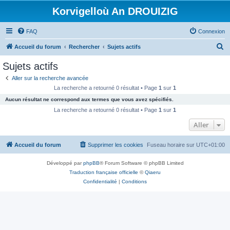
Korvigelloù An DROUIZIG
FAQ
Connexion
R
Accueil du forum
Rechercher
Sujets actifs
e
Sujets actifs
c
Aller sur la recherche avancée
h
La recherche a retourné 0 résultat • Page
1
sur
1
e
Aucun résultat ne correspond aux termes que vous avez spécifiés.
r
La recherche a retourné 0 résultat • Page
1
sur
1
c
Aller
h
Accueil du forum
Supprimer les cookies
Fuseau horaire sur
UTC+01:00
e
r
Développé par
phpBB
® Forum Software © phpBB Limited
Traduction française officielle
©
Qiaeru
Confidentialité
|
Conditions