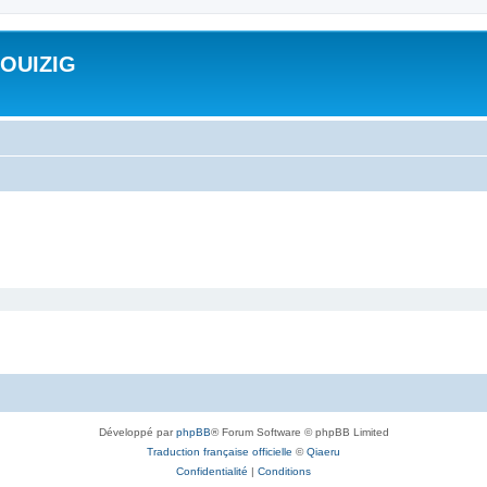
ROUIZIG
Développé par
phpBB
® Forum Software © phpBB Limited
Traduction française officielle
©
Qiaeru
Confidentialité
|
Conditions