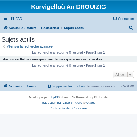
Korvigelloù An DROUIZIG
FAQ
Connexion
R
Accueil du forum
Rechercher
Sujets actifs
e
Sujets actifs
c
Aller sur la recherche avancée
h
La recherche a retourné 0 résultat • Page
1
sur
1
e
Aucun résultat ne correspond aux termes que vous avez spécifiés.
r
La recherche a retourné 0 résultat • Page
1
sur
1
c
Aller
h
Accueil du forum
Supprimer les cookies
Fuseau horaire sur
UTC+01:00
e
r
Développé par
phpBB
® Forum Software © phpBB Limited
Traduction française officielle
©
Qiaeru
Confidentialité
|
Conditions