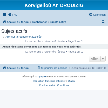
Korvigelloù An DROUIZIG
FAQ
Connexion
R
Accueil du forum
Rechercher
Sujets actifs
e
Sujets actifs
c
Aller sur la recherche avancée
h
La recherche a retourné 0 résultat • Page
1
sur
1
e
Aucun résultat ne correspond aux termes que vous avez spécifiés.
r
La recherche a retourné 0 résultat • Page
1
sur
1
c
Aller
h
Accueil du forum
Supprimer les cookies
Fuseau horaire sur
UTC+01:00
e
r
Développé par
phpBB
® Forum Software © phpBB Limited
Traduction française officielle
©
Qiaeru
Confidentialité
|
Conditions