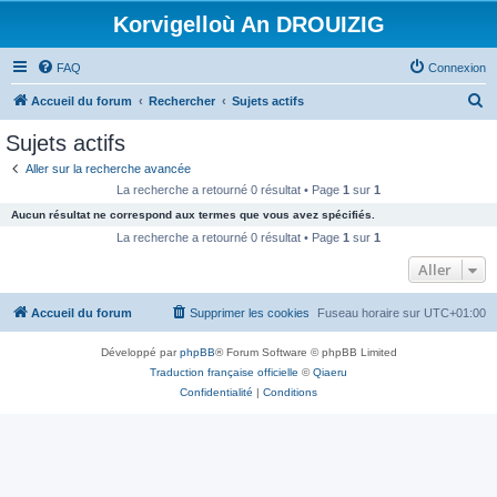
Korvigelloù An DROUIZIG
FAQ
Connexion
R
Accueil du forum
Rechercher
Sujets actifs
e
Sujets actifs
c
Aller sur la recherche avancée
h
La recherche a retourné 0 résultat • Page
1
sur
1
e
Aucun résultat ne correspond aux termes que vous avez spécifiés.
r
La recherche a retourné 0 résultat • Page
1
sur
1
c
Aller
h
Accueil du forum
Supprimer les cookies
Fuseau horaire sur
UTC+01:00
e
r
Développé par
phpBB
® Forum Software © phpBB Limited
Traduction française officielle
©
Qiaeru
Confidentialité
|
Conditions