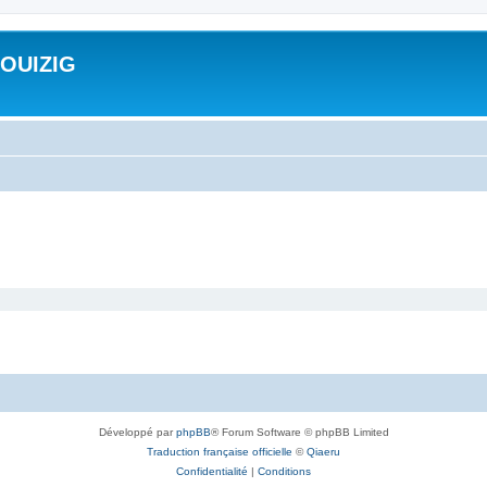
ROUIZIG
Développé par
phpBB
® Forum Software © phpBB Limited
Traduction française officielle
©
Qiaeru
Confidentialité
|
Conditions