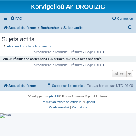
Korvigelloù An DROUIZIG
FAQ
Connexion
R
Accueil du forum
Rechercher
Sujets actifs
e
Sujets actifs
c
Aller sur la recherche avancée
h
La recherche a retourné 0 résultat • Page
1
sur
1
e
Aucun résultat ne correspond aux termes que vous avez spécifiés.
r
La recherche a retourné 0 résultat • Page
1
sur
1
c
Aller
h
Accueil du forum
Supprimer les cookies
Fuseau horaire sur
UTC+01:00
e
r
Développé par
phpBB
® Forum Software © phpBB Limited
Traduction française officielle
©
Qiaeru
Confidentialité
|
Conditions