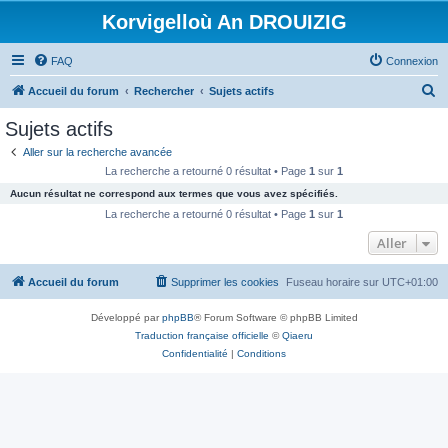
Korvigelloù An DROUIZIG
FAQ
Connexion
R
Accueil du forum
Rechercher
Sujets actifs
e
Sujets actifs
c
Aller sur la recherche avancée
h
La recherche a retourné 0 résultat • Page
1
sur
1
e
Aucun résultat ne correspond aux termes que vous avez spécifiés.
r
La recherche a retourné 0 résultat • Page
1
sur
1
c
Aller
h
Accueil du forum
Supprimer les cookies
Fuseau horaire sur
UTC+01:00
e
r
Développé par
phpBB
® Forum Software © phpBB Limited
Traduction française officielle
©
Qiaeru
Confidentialité
|
Conditions