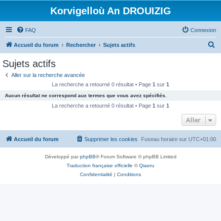
Korvigelloù An DROUIZIG
FAQ
Connexion
R
Accueil du forum
Rechercher
Sujets actifs
e
Sujets actifs
c
Aller sur la recherche avancée
h
La recherche a retourné 0 résultat • Page
1
sur
1
e
Aucun résultat ne correspond aux termes que vous avez spécifiés.
r
La recherche a retourné 0 résultat • Page
1
sur
1
c
Aller
h
Accueil du forum
Supprimer les cookies
Fuseau horaire sur
UTC+01:00
e
r
Développé par
phpBB
® Forum Software © phpBB Limited
Traduction française officielle
©
Qiaeru
Confidentialité
|
Conditions