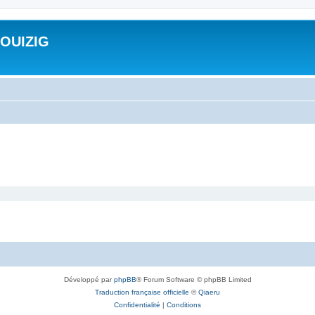
ROUIZIG
Développé par
phpBB
® Forum Software © phpBB Limited
Traduction française officielle
©
Qiaeru
Confidentialité
|
Conditions