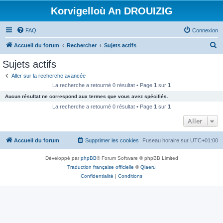
Korvigelloù An DROUIZIG
FAQ
Connexion
R
Accueil du forum
Rechercher
Sujets actifs
e
Sujets actifs
c
Aller sur la recherche avancée
h
La recherche a retourné 0 résultat • Page
1
sur
1
e
Aucun résultat ne correspond aux termes que vous avez spécifiés.
r
La recherche a retourné 0 résultat • Page
1
sur
1
c
Aller
h
Accueil du forum
Supprimer les cookies
Fuseau horaire sur
UTC+01:00
e
r
Développé par
phpBB
® Forum Software © phpBB Limited
Traduction française officielle
©
Qiaeru
Confidentialité
|
Conditions