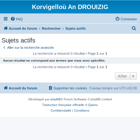
Korvigelloù An DROUIZIG
FAQ
Connexion
R
Accueil du forum
Rechercher
Sujets actifs
e
Sujets actifs
c
Aller sur la recherche avancée
h
La recherche a retourné 0 résultat • Page
1
sur
1
e
Aucun résultat ne correspond aux termes que vous avez spécifiés.
r
La recherche a retourné 0 résultat • Page
1
sur
1
c
Aller
h
Accueil du forum
Supprimer les cookies
Fuseau horaire sur
UTC+01:00
e
r
Développé par
phpBB
® Forum Software © phpBB Limited
Traduction française officielle
©
Qiaeru
Confidentialité
|
Conditions