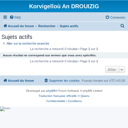
Korvigelloù An DROUIZIG
FAQ
Connexion
R
Accueil du forum
Rechercher
Sujets actifs
e
Sujets actifs
c
Aller sur la recherche avancée
h
La recherche a retourné 0 résultat • Page
1
sur
1
e
Aucun résultat ne correspond aux termes que vous avez spécifiés.
r
La recherche a retourné 0 résultat • Page
1
sur
1
c
Aller
h
Accueil du forum
Supprimer les cookies
Fuseau horaire sur
UTC+01:00
e
r
Développé par
phpBB
® Forum Software © phpBB Limited
Traduction française officielle
©
Qiaeru
Confidentialité
|
Conditions