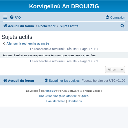
Korvigelloù An DROUIZIG
FAQ
Connexion
R
Accueil du forum
Rechercher
Sujets actifs
e
Sujets actifs
c
Aller sur la recherche avancée
h
La recherche a retourné 0 résultat • Page
1
sur
1
e
Aucun résultat ne correspond aux termes que vous avez spécifiés.
r
La recherche a retourné 0 résultat • Page
1
sur
1
c
Aller
h
Accueil du forum
Supprimer les cookies
Fuseau horaire sur
UTC+01:00
e
r
Développé par
phpBB
® Forum Software © phpBB Limited
Traduction française officielle
©
Qiaeru
Confidentialité
|
Conditions