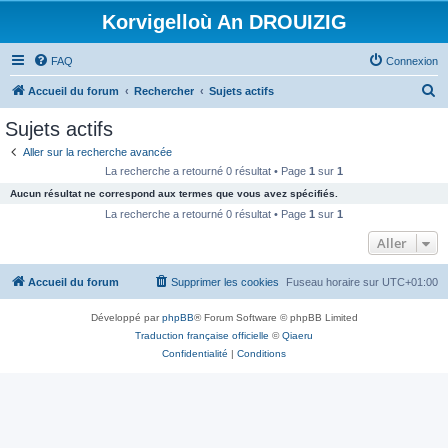
Korvigelloù An DROUIZIG
FAQ
Connexion
R
Accueil du forum
Rechercher
Sujets actifs
e
Sujets actifs
c
Aller sur la recherche avancée
h
La recherche a retourné 0 résultat • Page
1
sur
1
e
Aucun résultat ne correspond aux termes que vous avez spécifiés.
r
La recherche a retourné 0 résultat • Page
1
sur
1
c
Aller
h
Accueil du forum
Supprimer les cookies
Fuseau horaire sur
UTC+01:00
e
r
Développé par
phpBB
® Forum Software © phpBB Limited
Traduction française officielle
©
Qiaeru
Confidentialité
|
Conditions