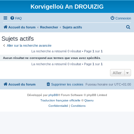
Korvigelloù An DROUIZIG
FAQ
Connexion
R
Accueil du forum
Rechercher
Sujets actifs
e
Sujets actifs
c
Aller sur la recherche avancée
h
La recherche a retourné 0 résultat • Page
1
sur
1
e
Aucun résultat ne correspond aux termes que vous avez spécifiés.
r
La recherche a retourné 0 résultat • Page
1
sur
1
c
Aller
h
Accueil du forum
Supprimer les cookies
Fuseau horaire sur
UTC+01:00
e
r
Développé par
phpBB
® Forum Software © phpBB Limited
Traduction française officielle
©
Qiaeru
Confidentialité
|
Conditions