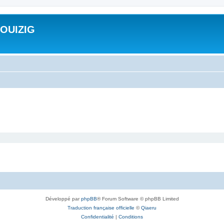
ROUIZIG
Développé par
phpBB
® Forum Software © phpBB Limited
Traduction française officielle
©
Qiaeru
Confidentialité
|
Conditions