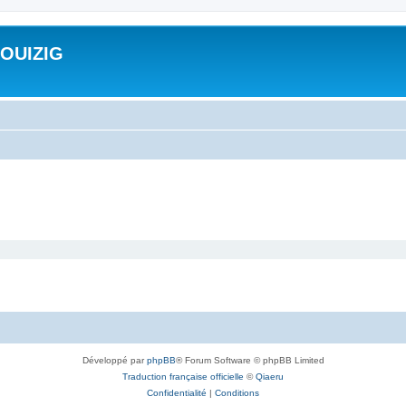
ROUIZIG
Développé par
phpBB
® Forum Software © phpBB Limited
Traduction française officielle
©
Qiaeru
Confidentialité
|
Conditions