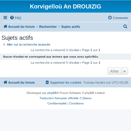
Korvigelloù An DROUIZIG
FAQ
Connexion
R
Accueil du forum
Rechercher
Sujets actifs
e
Sujets actifs
c
Aller sur la recherche avancée
h
La recherche a retourné 0 résultat • Page
1
sur
1
e
Aucun résultat ne correspond aux termes que vous avez spécifiés.
r
La recherche a retourné 0 résultat • Page
1
sur
1
c
Aller
h
Accueil du forum
Supprimer les cookies
Fuseau horaire sur
UTC+01:00
e
r
Développé par
phpBB
® Forum Software © phpBB Limited
Traduction française officielle
©
Qiaeru
Confidentialité
|
Conditions