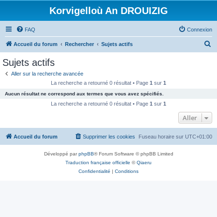
Korvigelloù An DROUIZIG
FAQ
Connexion
R
Accueil du forum
Rechercher
Sujets actifs
e
Sujets actifs
c
Aller sur la recherche avancée
h
La recherche a retourné 0 résultat • Page
1
sur
1
e
Aucun résultat ne correspond aux termes que vous avez spécifiés.
r
La recherche a retourné 0 résultat • Page
1
sur
1
c
Aller
h
Accueil du forum
Supprimer les cookies
Fuseau horaire sur
UTC+01:00
e
r
Développé par
phpBB
® Forum Software © phpBB Limited
Traduction française officielle
©
Qiaeru
Confidentialité
|
Conditions