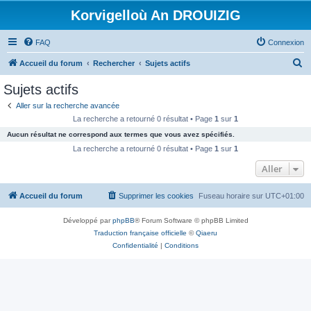
Korvigelloù An DROUIZIG
FAQ
Connexion
R
Accueil du forum
Rechercher
Sujets actifs
e
Sujets actifs
c
Aller sur la recherche avancée
h
La recherche a retourné 0 résultat • Page
1
sur
1
e
Aucun résultat ne correspond aux termes que vous avez spécifiés.
r
La recherche a retourné 0 résultat • Page
1
sur
1
c
Aller
h
Accueil du forum
Supprimer les cookies
Fuseau horaire sur
UTC+01:00
e
r
Développé par
phpBB
® Forum Software © phpBB Limited
Traduction française officielle
©
Qiaeru
Confidentialité
|
Conditions