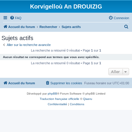
Korvigelloù An DROUIZIG
FAQ
Connexion
R
Accueil du forum
Rechercher
Sujets actifs
e
Sujets actifs
c
Aller sur la recherche avancée
h
La recherche a retourné 0 résultat • Page
1
sur
1
e
Aucun résultat ne correspond aux termes que vous avez spécifiés.
r
La recherche a retourné 0 résultat • Page
1
sur
1
c
Aller
h
Accueil du forum
Supprimer les cookies
Fuseau horaire sur
UTC+01:00
e
r
Développé par
phpBB
® Forum Software © phpBB Limited
Traduction française officielle
©
Qiaeru
Confidentialité
|
Conditions