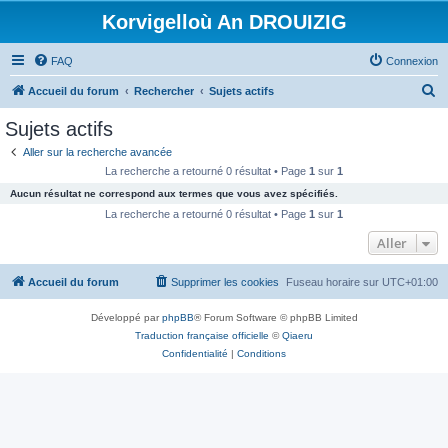
Korvigelloù An DROUIZIG
FAQ
Connexion
R
Accueil du forum
Rechercher
Sujets actifs
e
Sujets actifs
c
Aller sur la recherche avancée
h
La recherche a retourné 0 résultat • Page
1
sur
1
e
Aucun résultat ne correspond aux termes que vous avez spécifiés.
r
La recherche a retourné 0 résultat • Page
1
sur
1
c
Aller
h
Accueil du forum
Supprimer les cookies
Fuseau horaire sur
UTC+01:00
e
r
Développé par
phpBB
® Forum Software © phpBB Limited
Traduction française officielle
©
Qiaeru
Confidentialité
|
Conditions