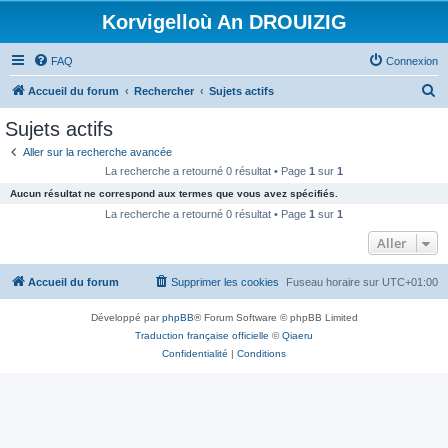
Korvigelloù An DROUIZIG
FAQ
Connexion
R
Accueil du forum
Rechercher
Sujets actifs
e
Sujets actifs
c
Aller sur la recherche avancée
h
La recherche a retourné 0 résultat • Page
1
sur
1
e
Aucun résultat ne correspond aux termes que vous avez spécifiés.
r
La recherche a retourné 0 résultat • Page
1
sur
1
c
Aller
h
Accueil du forum
Supprimer les cookies
Fuseau horaire sur
UTC+01:00
e
r
Développé par
phpBB
® Forum Software © phpBB Limited
Traduction française officielle
©
Qiaeru
Confidentialité
|
Conditions