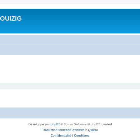
ROUIZIG
Développé par
phpBB
® Forum Software © phpBB Limited
Traduction française officielle
©
Qiaeru
Confidentialité
|
Conditions