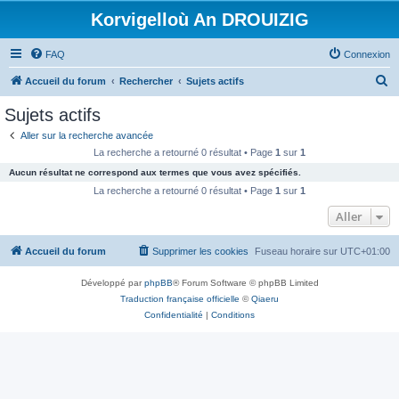
Korvigelloù An DROUIZIG
FAQ
Connexion
R
Accueil du forum
Rechercher
Sujets actifs
e
Sujets actifs
c
Aller sur la recherche avancée
h
La recherche a retourné 0 résultat • Page
1
sur
1
e
Aucun résultat ne correspond aux termes que vous avez spécifiés.
r
La recherche a retourné 0 résultat • Page
1
sur
1
c
Aller
h
Accueil du forum
Supprimer les cookies
Fuseau horaire sur
UTC+01:00
e
r
Développé par
phpBB
® Forum Software © phpBB Limited
Traduction française officielle
©
Qiaeru
Confidentialité
|
Conditions