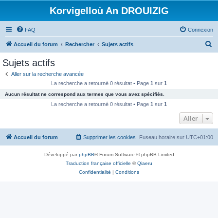
Korvigelloù An DROUIZIG
FAQ
Connexion
R
Accueil du forum
Rechercher
Sujets actifs
e
Sujets actifs
c
Aller sur la recherche avancée
h
La recherche a retourné 0 résultat • Page
1
sur
1
e
Aucun résultat ne correspond aux termes que vous avez spécifiés.
r
La recherche a retourné 0 résultat • Page
1
sur
1
c
Aller
h
Accueil du forum
Supprimer les cookies
Fuseau horaire sur
UTC+01:00
e
r
Développé par
phpBB
® Forum Software © phpBB Limited
Traduction française officielle
©
Qiaeru
Confidentialité
|
Conditions