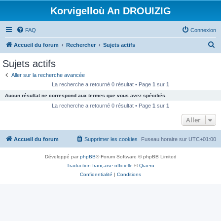
Korvigelloù An DROUIZIG
FAQ
Connexion
R
Accueil du forum
Rechercher
Sujets actifs
e
Sujets actifs
c
Aller sur la recherche avancée
h
La recherche a retourné 0 résultat • Page
1
sur
1
e
Aucun résultat ne correspond aux termes que vous avez spécifiés.
r
La recherche a retourné 0 résultat • Page
1
sur
1
c
Aller
h
Accueil du forum
Supprimer les cookies
Fuseau horaire sur
UTC+01:00
e
r
Développé par
phpBB
® Forum Software © phpBB Limited
Traduction française officielle
©
Qiaeru
Confidentialité
|
Conditions