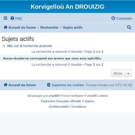
Korvigelloù An DROUIZIG
FAQ
Connexion
R
Accueil du forum
Rechercher
Sujets actifs
e
Sujets actifs
c
Aller sur la recherche avancée
h
La recherche a retourné 0 résultat • Page
1
sur
1
e
Aucun résultat ne correspond aux termes que vous avez spécifiés.
r
La recherche a retourné 0 résultat • Page
1
sur
1
c
Aller
h
Accueil du forum
Supprimer les cookies
Fuseau horaire sur
UTC+01:00
e
r
Développé par
phpBB
® Forum Software © phpBB Limited
Traduction française officielle
©
Qiaeru
Confidentialité
|
Conditions