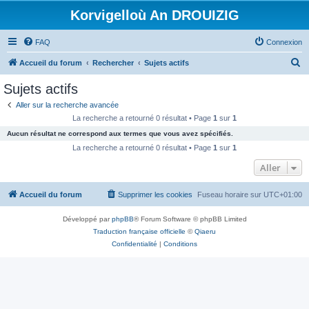
Korvigelloù An DROUIZIG
FAQ
Connexion
R
Accueil du forum
Rechercher
Sujets actifs
e
Sujets actifs
c
Aller sur la recherche avancée
h
La recherche a retourné 0 résultat • Page
1
sur
1
e
Aucun résultat ne correspond aux termes que vous avez spécifiés.
r
La recherche a retourné 0 résultat • Page
1
sur
1
c
Aller
h
Accueil du forum
Supprimer les cookies
Fuseau horaire sur
UTC+01:00
e
r
Développé par
phpBB
® Forum Software © phpBB Limited
Traduction française officielle
©
Qiaeru
Confidentialité
|
Conditions