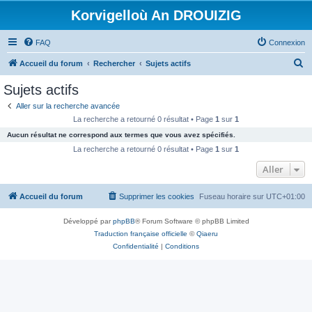
Korvigelloù An DROUIZIG
FAQ
Connexion
R
Accueil du forum
Rechercher
Sujets actifs
e
Sujets actifs
c
Aller sur la recherche avancée
h
La recherche a retourné 0 résultat • Page
1
sur
1
e
Aucun résultat ne correspond aux termes que vous avez spécifiés.
r
La recherche a retourné 0 résultat • Page
1
sur
1
c
Aller
h
Accueil du forum
Supprimer les cookies
Fuseau horaire sur
UTC+01:00
e
r
Développé par
phpBB
® Forum Software © phpBB Limited
Traduction française officielle
©
Qiaeru
Confidentialité
|
Conditions