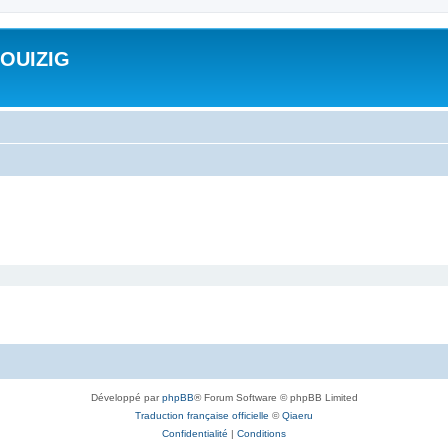
ROUIZIG
Développé par
phpBB
® Forum Software © phpBB Limited
Traduction française officielle
©
Qiaeru
Confidentialité
|
Conditions