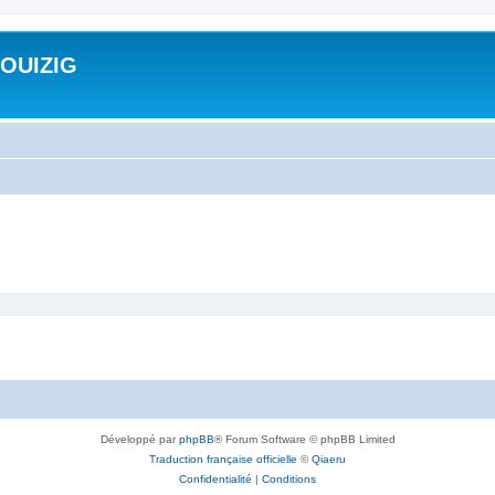
ROUIZIG
Développé par
phpBB
® Forum Software © phpBB Limited
Traduction française officielle
©
Qiaeru
Confidentialité
|
Conditions