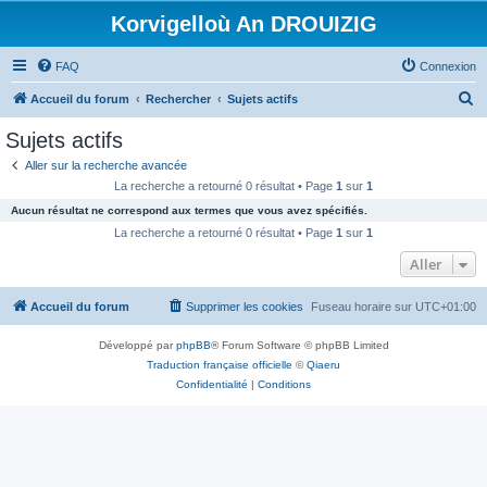
Korvigelloù An DROUIZIG
FAQ
Connexion
R
Accueil du forum
Rechercher
Sujets actifs
e
Sujets actifs
c
Aller sur la recherche avancée
h
La recherche a retourné 0 résultat • Page
1
sur
1
e
Aucun résultat ne correspond aux termes que vous avez spécifiés.
r
La recherche a retourné 0 résultat • Page
1
sur
1
c
Aller
h
Accueil du forum
Supprimer les cookies
Fuseau horaire sur
UTC+01:00
e
r
Développé par
phpBB
® Forum Software © phpBB Limited
Traduction française officielle
©
Qiaeru
Confidentialité
|
Conditions