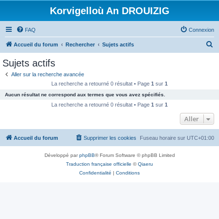
Korvigelloù An DROUIZIG
FAQ
Connexion
R
Accueil du forum
Rechercher
Sujets actifs
e
Sujets actifs
c
Aller sur la recherche avancée
h
La recherche a retourné 0 résultat • Page
1
sur
1
e
Aucun résultat ne correspond aux termes que vous avez spécifiés.
r
La recherche a retourné 0 résultat • Page
1
sur
1
c
Aller
h
Accueil du forum
Supprimer les cookies
Fuseau horaire sur
UTC+01:00
e
r
Développé par
phpBB
® Forum Software © phpBB Limited
Traduction française officielle
©
Qiaeru
Confidentialité
|
Conditions