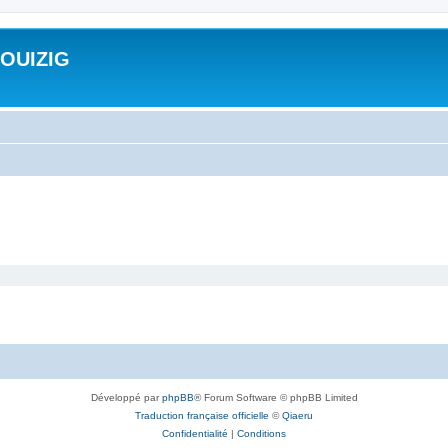
ROUIZIG
Développé par
phpBB
® Forum Software © phpBB Limited
Traduction française officielle
©
Qiaeru
Confidentialité
|
Conditions