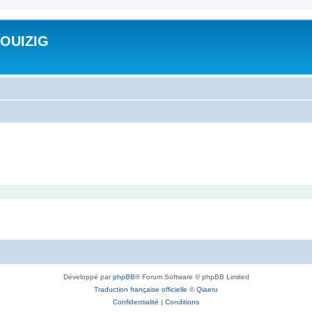
ROUIZIG
Développé par
phpBB
® Forum Software © phpBB Limited
Traduction française officielle
©
Qiaeru
Confidentialité
|
Conditions