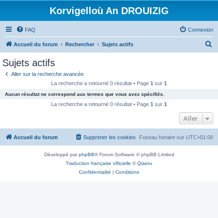
Korvigelloù An DROUIZIG
FAQ
Connexion
R
Accueil du forum
Rechercher
Sujets actifs
e
Sujets actifs
c
Aller sur la recherche avancée
h
La recherche a retourné 0 résultat • Page
1
sur
1
e
Aucun résultat ne correspond aux termes que vous avez spécifiés.
r
La recherche a retourné 0 résultat • Page
1
sur
1
c
Aller
h
Accueil du forum
Supprimer les cookies
Fuseau horaire sur
UTC+01:00
e
r
Développé par
phpBB
® Forum Software © phpBB Limited
Traduction française officielle
©
Qiaeru
Confidentialité
|
Conditions